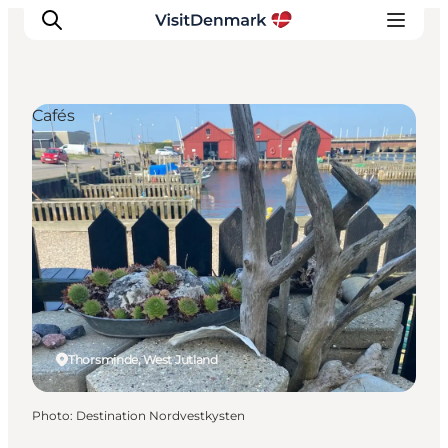
Cafés
Inspirations
Destinations
Quoi faire
Hébergements
Planifiez votre voyage
Thorsminde, West Jutland
Photo
:
Destination Nordvestkysten