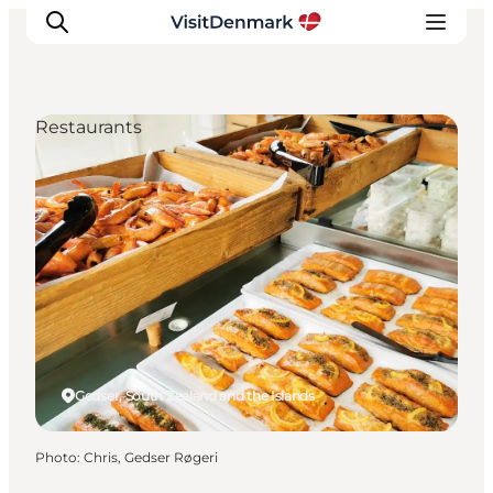
Restaurants
Inspirations
Destinations
Quoi faire
Hébergements
Planifiez votre voyage
Gedser, South Zealand and the Islands
Photo
:
Chris, Gedser Røgeri