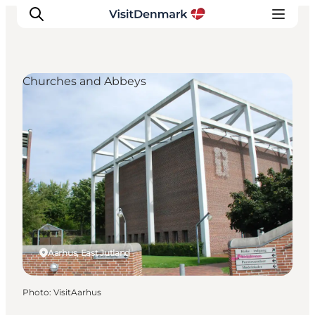
Churches and Abbeys
Inspirations
Destinations
Quoi faire
Hébergements
Planifiez votre voyage
Aarhus, East Jutland
Photo
:
VisitAarhus