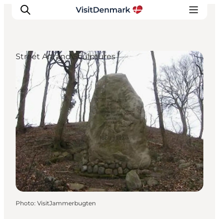
Street Art and Sculptures
Inspirations
Destinations
Quoi faire
Hébergements
Planifiez votre voyage
Photo
:
VisitJammerbugten