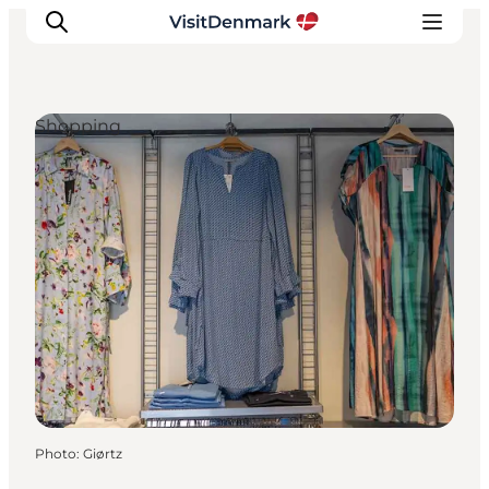
Shopping
Inspirations
Destinations
Quoi faire
Hébergements
Planifiez votre voyage
Photo
:
Giørtz