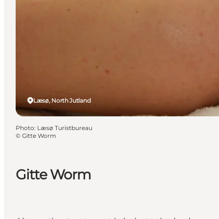
Læsø, North Jutland
Photo
:
Læsø Turistbureau
©
Gitte Worm
Gitte Worm