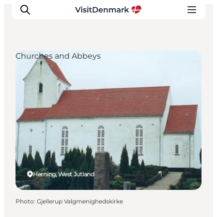
Churches and Abbeys
Inspirations
Destinations
Quoi faire
Hébergements
Planifiez votre voyage
Herning, West Jutland
Photo
:
Gjellerup Valgmenighedskirke