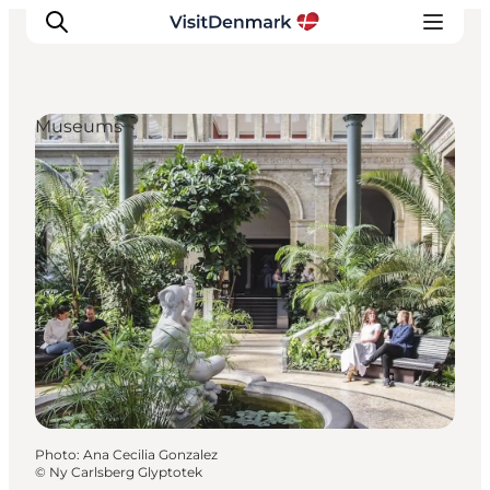
Museums
Inspirations
Destinations
Quoi faire
Hébergements
Planifiez votre voyage
Photo
:
Ana Cecilia Gonzalez
©
Ny Carlsberg Glyptotek