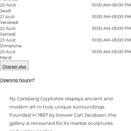
20 Août
10:00 AM–09:00 PM
Jeudi
21 Août
10:00 AM–05:00 PM
Vendredi
22 Août
10:00 AM–05:00 PM
Samedi
23 Août
10:00 AM–05:00 PM
Photo
:
Lukas Bukoven
Photo
Dimanche
©
Ny C
25 Août
10:00 AM–05:00 PM
Mardi
Charger plus
Précédent
Suivant
Opening hours
Ny Carlsberg Glyptotek displays ancient and
modern art in truly unique surroundings.
Founded in 1897 by brewer Carl Jacobsen, the
gallery is renowned for its marble sculptures