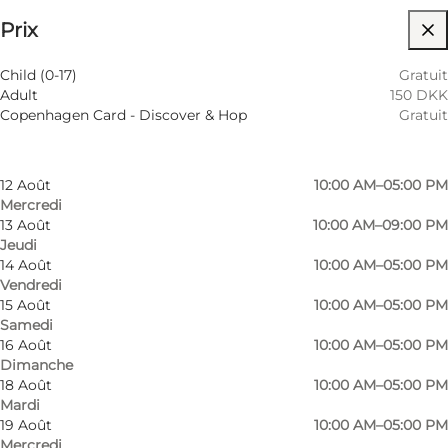
⌘
Prix
Saint Hannes Cross
Filtrer par mois
8 Août
10:00 AM–05:00 PM
Accessibilité
Child (0-17)
Gratuit
Samedi
Adult
150 DKK
9 Août
10:00 AM–05:00 PM
Visiter le site web
Copenhagen Card - Discover & Hop
Gratuit
Dimanche
11 Août
10:00 AM–05:00 PM
Mardi
12 Août
10:00 AM–05:00 PM
Mercredi
13 Août
10:00 AM–09:00 PM
Jeudi
14 Août
10:00 AM–05:00 PM
Vendredi
15 Août
10:00 AM–05:00 PM
Samedi
16 Août
10:00 AM–05:00 PM
Dimanche
18 Août
10:00 AM–05:00 PM
Mardi
19 Août
10:00 AM–05:00 PM
Mercredi