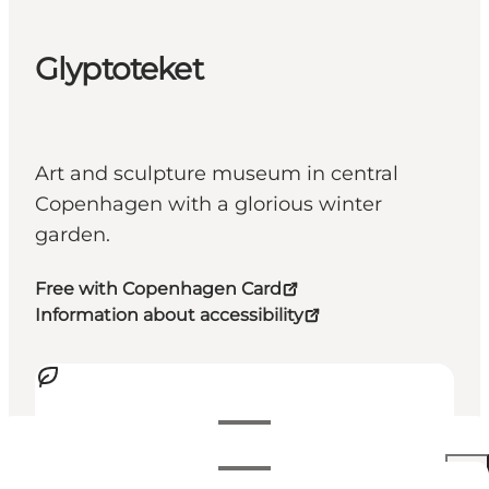
Glyptoteket
Art and sculpture museum in central
Copenhagen with a glorious winter
garden.
Free with Copenhagen Card
Information about accessibility
Voir les horaires d’ouverture
Horaires d’ouverture
150 DKK