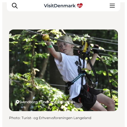
Sport and Activities
Inspirations
Destinations
Quoi faire
Hébergements
Planifiez votre voyage
Svendborg, Funen and the Islands
Photo
:
Turist- og Erhvervsforeningen Langeland