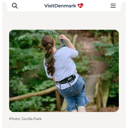
Amusement and Theme Parks
Inspirations
Destinations
Quoi faire
Hébergements
Planifiez votre voyage
Photo
:
Gorilla Park