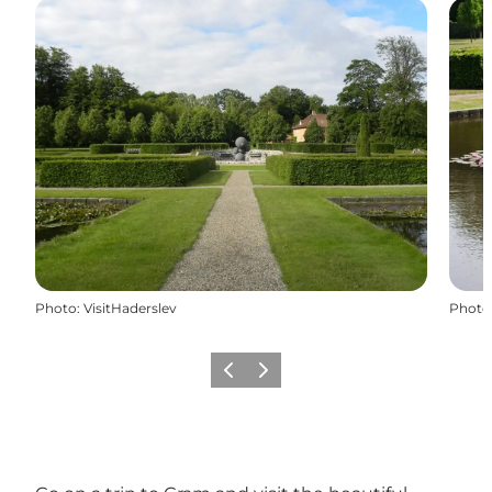
Photo
:
VisitHaderslev
Photo
Précédent
Suivant