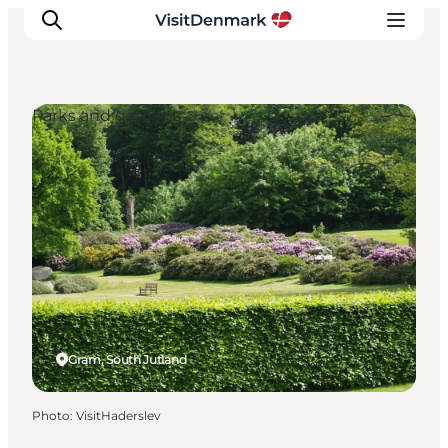
Parks and gardens
Inspirations
Destinations
Quoi faire
Hébergements
Planifiez votre voyage
Gram, South Jutland
Photo
:
VisitHaderslev