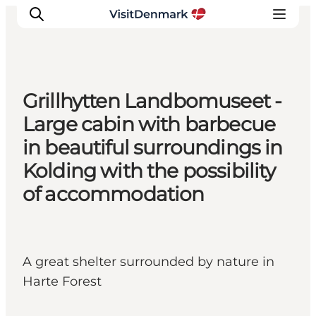
Grillhytten Landbomuseet -
Inspirations
Large cabin with barbecue
Destinations
in beautiful surroundings in
Quoi faire
Kolding with the possibility
Hébergements
of accommodation
Planifiez votre voyage
A great shelter surrounded by nature in
Harte Forest