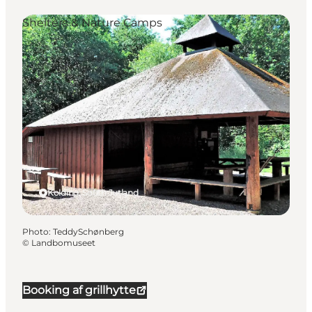
Shelters & Nature Camps
Kolding, South Jutland
Photo
:
TeddySchønberg
©
Landbomuseet
Booking af grillhytte