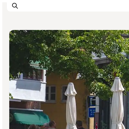
Restaurants
Inspirations
Destinations
Quoi faire
Hébergements
Planifiez votre voyage