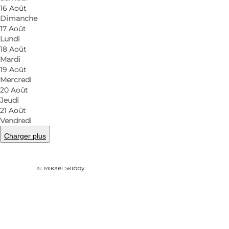
16 Août
Dimanche
17 Août
Lundi
18 Août
Mardi
19 Août
Mercredi
20 Août
Jeudi
21 Août
Vendredi
Charger plus
Photo
:
VisitOdense
©
Mikael Skibby