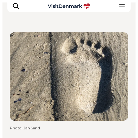
Beaches and lidos
Inspirations
Destinations
Quoi faire
Hébergements
Planifiez votre voyage
Photo
:
Jan Sand