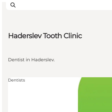
Haderslev Tooth Clinic
Inspirations
Destinations
Quoi faire
Dentist in Haderslev.
Hébergements
Planifiez votre voyage
Dentists