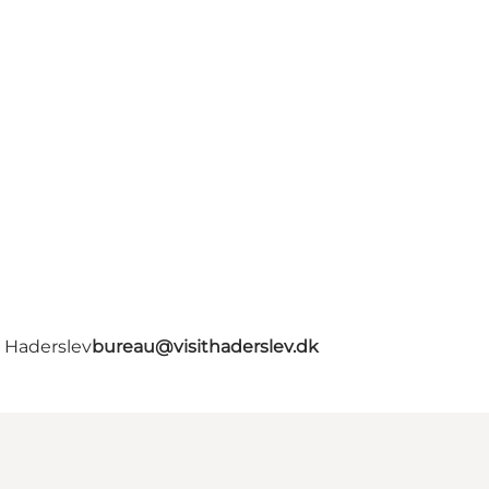
- Haderslev
bureau@visithaderslev.dk