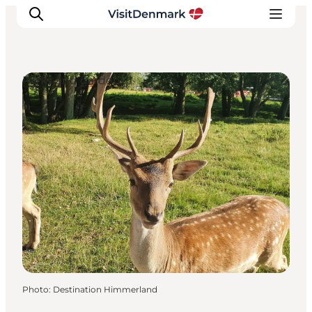
Parks and gardens
Inspirations
Destinations
Quoi faire
Hébergements
Planifiez votre voyage
Photo
:
Destination Himmerland