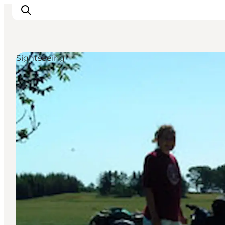
Sightseeing
Inspirations
Destinations
Quoi faire
Hébergements
Planifiez votre voyage