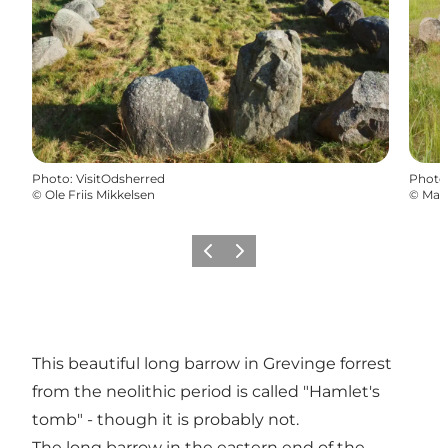
Photo
:
VisitOdsherred
Photo
©
Ole Friis Mikkelsen
©
Mari
Précédent
Suivant
This beautiful long barrow in Grevinge forrest
from the neolithic period is called "Hamlet's
tomb" - though it is probably not.
The long barrow in the eastern end of the