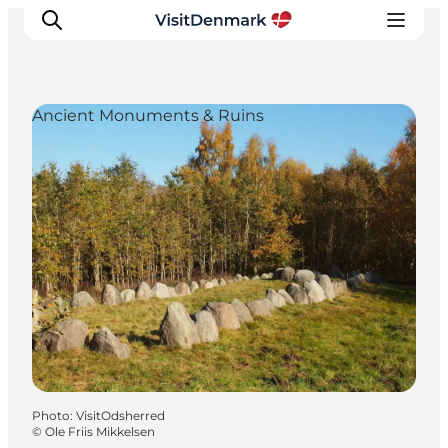
Ancient Monuments & Ruins
Inspirations
Destinations
Quoi faire
Hébergements
Planifiez votre voyage
Photo
:
VisitOdsherred
©
Ole Friis Mikkelsen