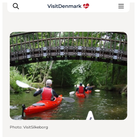
Sport and Activities
Inspirations
Destinations
Quoi faire
Hébergements
Planifiez votre voyage
Photo
:
VisitSilkeborg