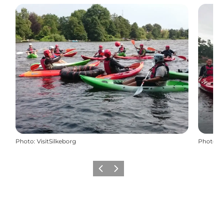
Photo
:
VisitSilkeborg
Photo
Précédent
Suivant