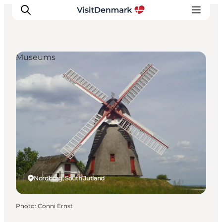
Museums
Inspirations
Destinations
Quoi faire
Hébergements
Planifiez votre voyage
Nordborg, South Jutland
Photo
:
Conni Ernst