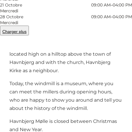
21 Octobre
09:00 AM–04:00 PM
Mercredi
Précédent
Suivant
28 Octobre
09:00 AM–04:00 PM
Mercredi
Charger plus
The beautiful thatched windmill from 1835, is
located high on a hilltop above the town of
Havnbjerg and with the church, Havnbjerg
Kirke as a neighbour.
Today, the windmill is a museum, where you
can meet the millers during opening hours,
who are happy to show you around and tell you
about the history of the windmill.
Havnbjerg Mølle is closed between Christmas
and New Year.