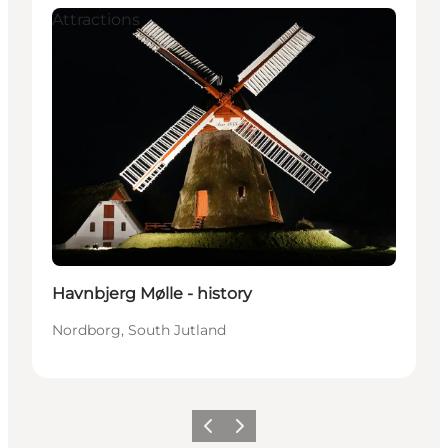
Attractions
Havnbjerg Mølle - history
Nordborg, South Jutland
Précédent
Suivant