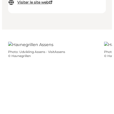
Visiter le site web
Photo
:
Udvikling Assens - VisitAssens
Photo
©
Havnegrillen
©
Havn