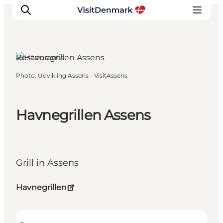
Assens, Funen and the
Islands
Restaurants
Photo
:
Udvikling Assens - VisitAssens
Inspirations
Destinations
Quoi faire
Havnegrillen Assens
Hébergements
Planifiez votre voyage
Grill in Assens
Havnegrillen