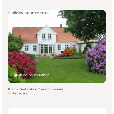
Holiday apartments
Billund, South Jutland
Photo
:
Destination Trekantområdet
©
Havrevang