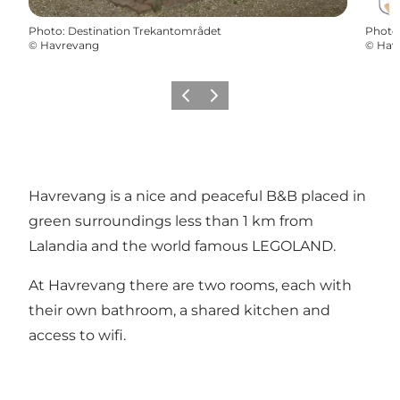
Photo
:
Destination Trekantområdet
Photo
©
Havrevang
©
Hav
Précédent
Suivant
Havrevang is a nice and peaceful B&B placed in
green surroundings less than 1 km from
Lalandia and the world famous LEGOLAND.
At Havrevang there are two rooms, each with
their own bathroom, a shared kitchen and
access to wifi.