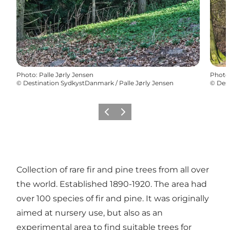
Photo
:
Palle Jørly Jensen
Photo
©
Destination SydkystDanmark / Palle Jørly Jensen
©
Dest
Précédent
Suivant
Collection of rare fir and pine trees from all over
the world. Established 1890-1920. The area had
over 100 species of fir and pine. It was originally
aimed at nursery use, but also as an
experimental area to find suitable trees for