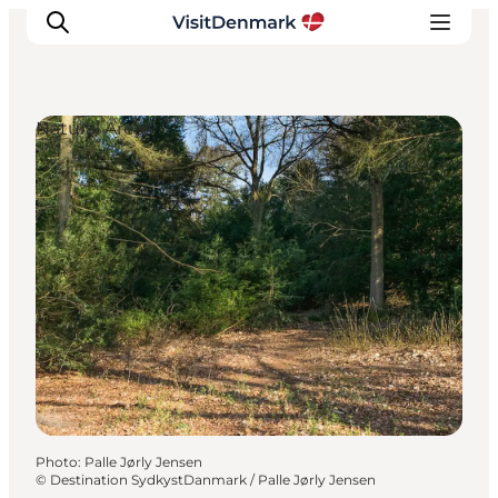
Natural Areas
Inspirations
Destinations
Quoi faire
Hébergements
Planifiez votre voyage
Photo
:
Palle Jørly Jensen
©
Destination SydkystDanmark / Palle Jørly Jensen