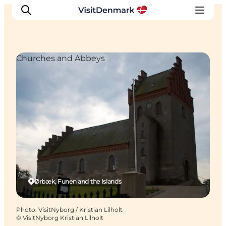
Churches and Abbeys
Inspirations
Destinations
Quoi faire
Hébergements
Planifiez votre voyage
Ørbæk, Funen and the Islands
Photo
:
VisitNyborg / Kristian Lilholt
©
VisitNyborg Kristian Lilholt