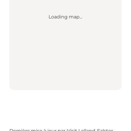
Loading map...
Dernière mise à jour par :
Visit Lolland-Falster