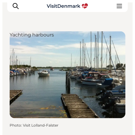
Yachting harbours
Inspirations
Destinations
Quoi faire
Hébergements
Planifiez votre voyage
Photo
:
Visit Lolland-Falster