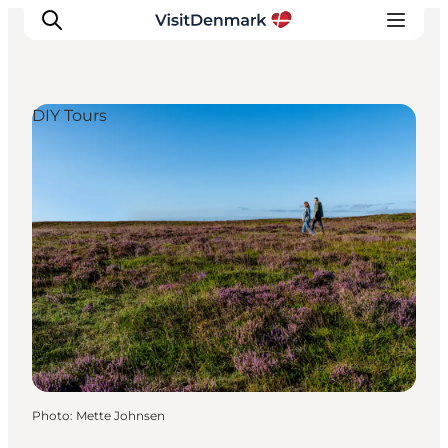
DIY Tours
Inspirations
Destinations
Quoi faire
Hébergements
Planifiez votre voyage
Photo
:
Mette Johnsen