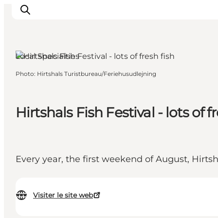
Local Specialties
Photo
:
Hirtshals Turistbureau/Feriehusudlejning
Inspirations
Destinations
Quoi faire
Hirtshals Fish Festival - lots of f
Hébergements
Planifiez votre voyage
Every year, the first weekend of August, Hirtsha
Visiter le site web