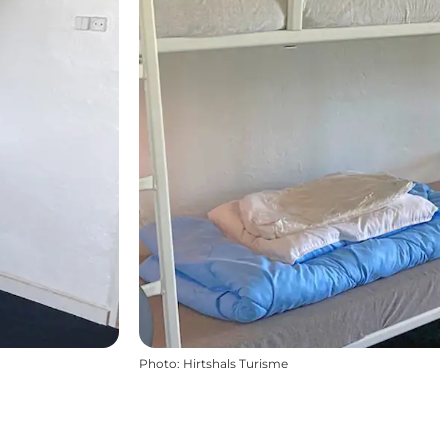
Photo
:
Hirtshals Turisme