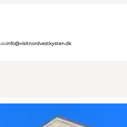
als
info@visitnordvestkysten.dk