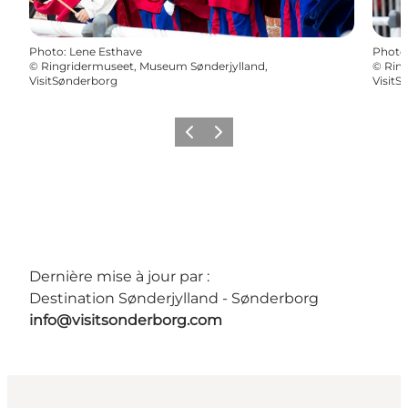
Photo
:
Lene Esthave
Photo
©
Ringridermuseet, Museum Sønderjylland,
©
Ring
VisitSønderborg
VisitS
Précédent
Suivant
Dernière mise à jour par :
Destination Sønderjylland - Sønderborg
info@visitsonderborg.com