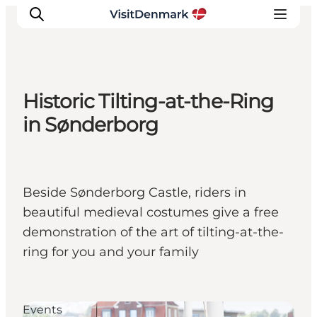
Historic Tilting-at-the-Ring
Inspirations
in Sønderborg
Destinations
Quoi faire
Hébergements
Beside Sønderborg Castle, riders in
Planifiez votre voyage
beautiful medieval costumes give a free
demonstration of the art of tilting-at-the-
ring for you and your family
Events