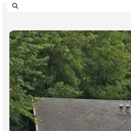
Museums
Inspirations
Destinations
Quoi faire
Hébergements
Planifiez votre voyage