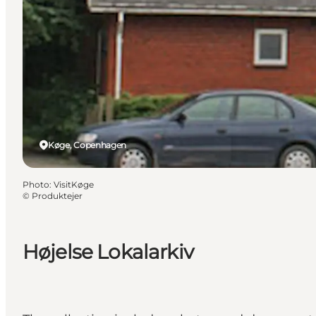
Køge, Copenhagen
Photo
:
VisitKøge
©
Produktejer
Højelse Lokalarkiv