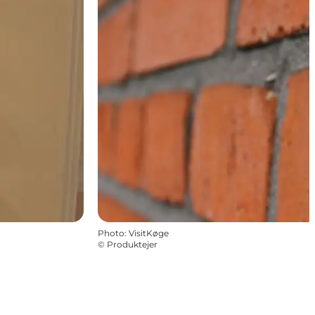
Photo
:
VisitKøge
©
Produktejer