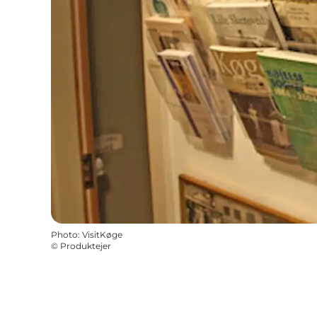
Photo
:
VisitKøge
©
Produktejer