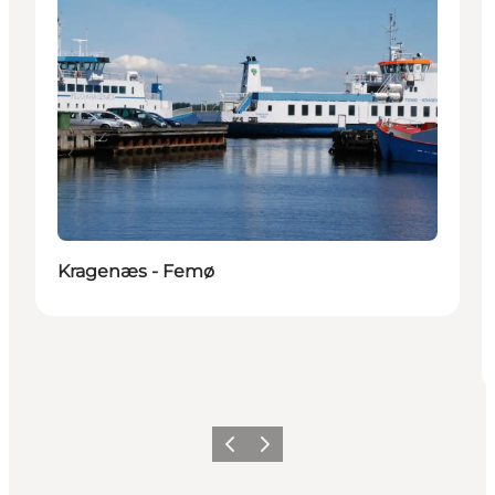
Kragenæs - Femø
Précédent
Suivant