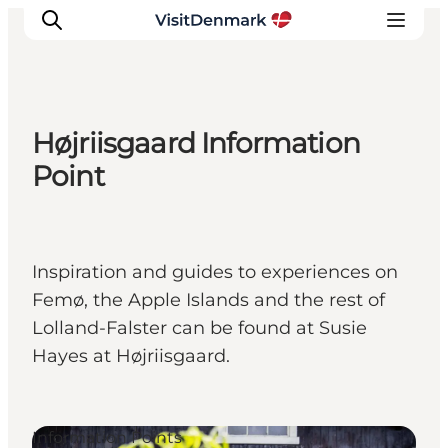
Højriisgaard Information
Inspirations
Point
Destinations
Quoi faire
Hébergements
Inspiration and guides to experiences on
Planifiez votre voyage
Femø, the Apple Islands and the rest of
Lolland-Falster can be found at Susie
Hayes at Højriisgaard.
Information Points