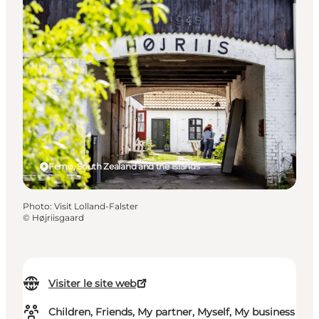
Femø, South Zealand and the Islands
Photo
:
Visit Lolland-Falster
©
Højriisgaard
Visiter le site web
Children, Friends, My partner, Myself, My business