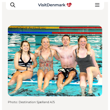
Sport and Activities
Inspirations
Destinations
Quoi faire
Hébergements
Planifiez votre voyage
Photo
:
Destination Sjælland A/S