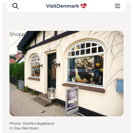
Shopping
Inspirations
Destinations
Quoi faire
Hébergements
Planifiez votre voyage
Photo
:
VisitNordsjælland
©
Olav Berntsen