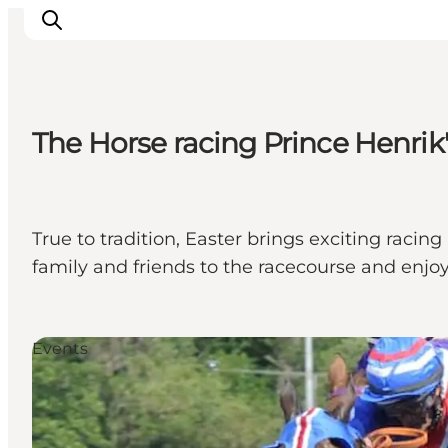
The Horse racing Prince Henri
Inspirations
Destinations
Quoi faire
True to tradition, Easter brings exciting raci
Hébergements
family and friends to the racecourse and enjoy
Planifiez votre voyage
Events