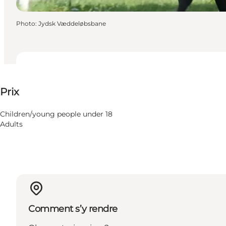
Photo
:
Jydsk Væddeløbsbane
50-75 DKK
Prix
Visiter le site web
Children/young people under 18
Adults
Comment s’y rendre