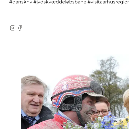
#danskhv
#jydskvæddeløbsbane
#visitaarhusregio
Instagram
Facebook