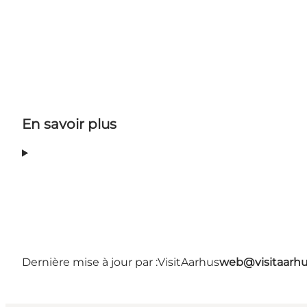
En savoir plus
Dernière mise à jour par :
VisitAarhus
web@visitaarh