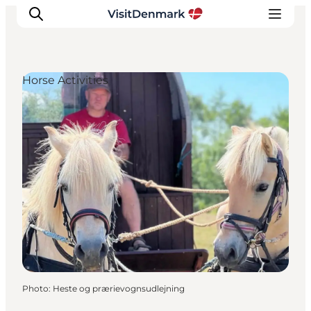
Horse Activities
Inspirations
Destinations
Quoi faire
Hébergements
Planifiez votre voyage
Photo
:
Heste og prærievognsudlejning