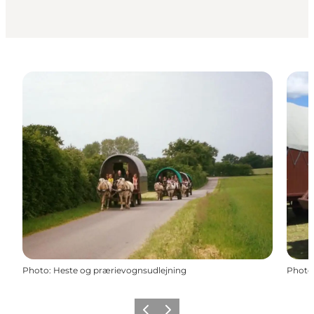
Photo
:
Heste og prærievognsudlejning
Photo
Précédent
Suivant