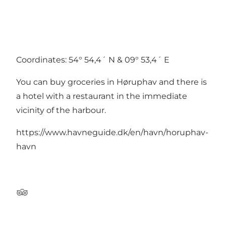
Coordinates: 54° 54,4´ N & 09° 53,4´ E
You can buy groceries in Høruphav and there is
a hotel with a restaurant in the immediate
vicinity of the harbour.
https://www.havneguide.dk/en/havn/horuphav-
havn
Tripadvisor