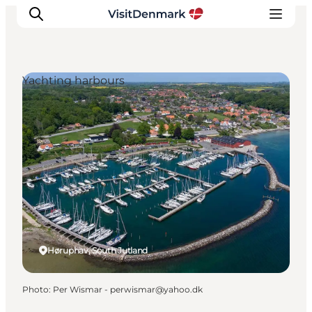
Yachting harbours
Inspirations
Destinations
Quoi faire
Hébergements
Planifiez votre voyage
Høruphav, South Jutland
Photo
:
Per Wismar - perwismar@yahoo.dk