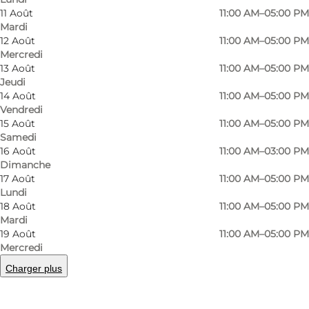
Gallery and coffee & wine café.
11 Août
11:00 AM–05:00 PM
Mardi
Open: Jun: Fri + Sat 11–17 and Sun 11–15. From Fri
12 Août
11:00 AM–05:00 PM
Jun 19th open every day until Aug 30th: Mon–
Mercredi
13 Août
11:00 AM–05:00 PM
Sat 11–17 and Sun 11–15.
Jeudi
14 Août
11:00 AM–05:00 PM
Rest of the year: See: open2day.dk/samsoe
Vendredi
15 Août
11:00 AM–05:00 PM
Samedi
16 Août
11:00 AM–03:00 PM
Dimanche
17 Août
11:00 AM–05:00 PM
Lundi
18 Août
11:00 AM–05:00 PM
Mardi
En savoir plus
19 Août
11:00 AM–05:00 PM
Mercredi
Coordonnées
Charger plus