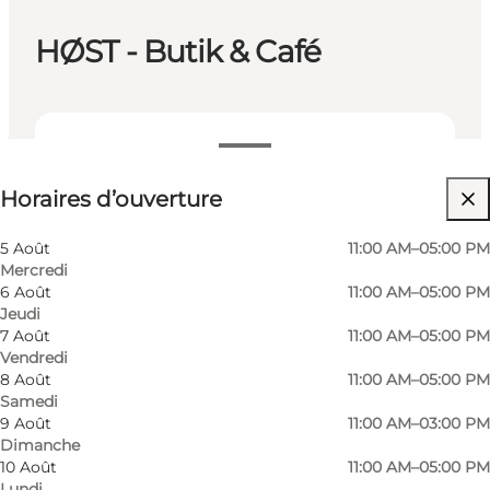
HØST - Butik & Café
Voir les horaires d’ouverture
Horaires d’ouverture
5 Août
11:00 AM–05:00 PM
Mercredi
6 Août
11:00 AM–05:00 PM
Jeudi
7 Août
11:00 AM–05:00 PM
Vendredi
An exciting shop featuring carefully selected
8 Août
11:00 AM–05:00 PM
Samedi
products from ceramists and other artisans.
9 Août
11:00 AM–03:00 PM
Own posters, local redesign, jewelry, books,
Dimanche
clothing, second hand, wine & champagne.
10 Août
11:00 AM–05:00 PM
Lundi