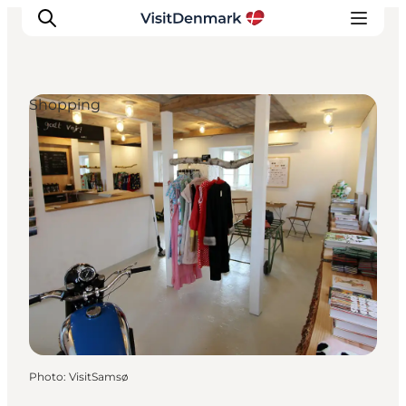
Shopping
Inspirations
Destinations
Quoi faire
Hébergements
Planifiez votre voyage
Photo
:
VisitSamsø