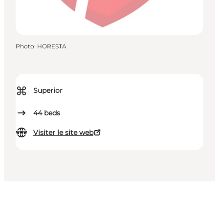
Photo
:
HORESTA
⌘
Superior
44
beds
Visiter le site web