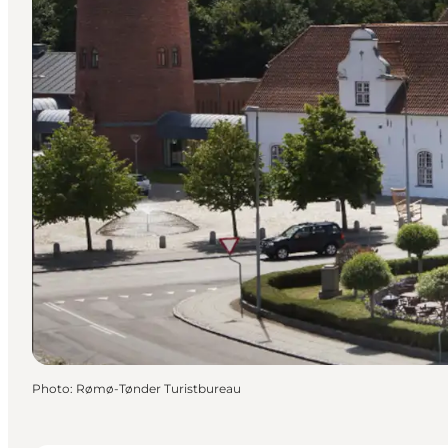
Photo
:
Rømø-Tønder Turistbureau