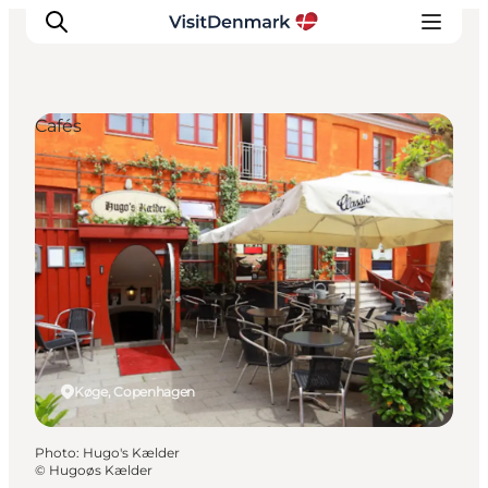
Cafés
Inspirations
Destinations
Quoi faire
Hébergements
Planifiez votre voyage
Køge, Copenhagen
Photo
:
Hugo's Kælder
©
Hugoøs Kælder