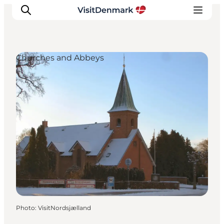
Churches and Abbeys
Inspirations
Destinations
Quoi faire
Hébergements
Planifiez votre voyage
Photo
:
VisitNordsjælland