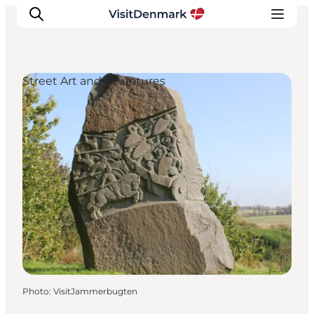
Street Art and Sculptures
Inspirations
Destinations
Quoi faire
Hébergements
Planifiez votre voyage
Photo
:
VisitJammerbugten