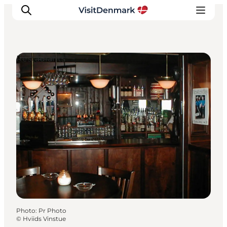
Restaurants
Inspirations
Destinations
Quoi faire
Hébergements
Planifiez votre voyage
Photo
:
Pr Photo
©
Hviids Vinstue