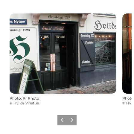
Photo
:
Pr Photo
Photo
©
Hviids Vinstue
©
Hvii
Précédent
Suivant