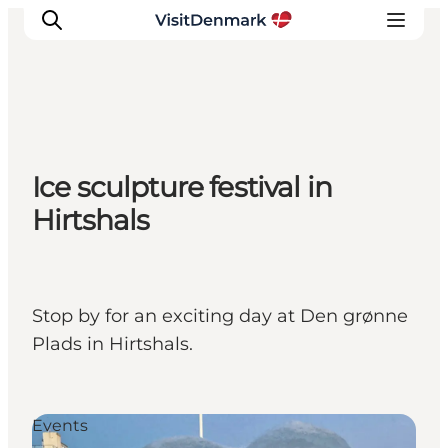
Inspirations
Ice sculpture festival in
Destinations
Hirtshals
Quoi faire
Hébergements
Planifiez votre voyage
Stop by for an exciting day at Den grønne
Plads in Hirtshals.
Events