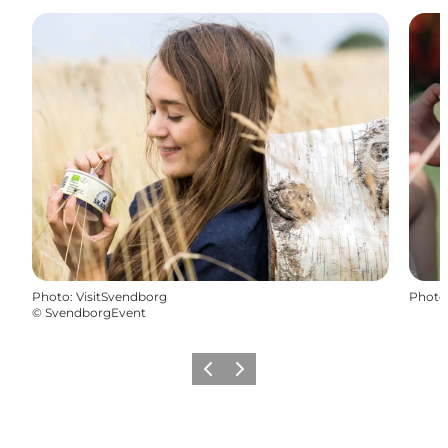
Photo
:
VisitSvendborg
Photo
©
SvendborgEvent
Précédent
Suivant