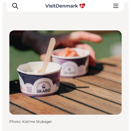
Local Specialties
Inspirations
Destinations
Quoi faire
Hébergements
Planifiez votre voyage
Photo
:
Katrine Stubager