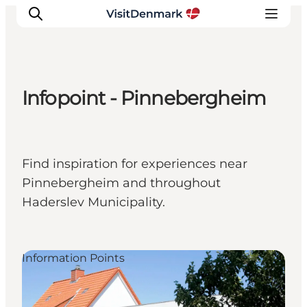
Infopoint - Pinnebergheim
Inspirations
Destinations
Quoi faire
Find inspiration for experiences near
Hébergements
Pinnebergheim and throughout
Planifiez votre voyage
Haderslev Municipality.
Information Points