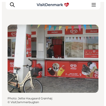
Cafés
Inspirations
Destinations
Quoi faire
Hébergements
Planifiez votre voyage
Photo
:
Jette Haugaard Grønhøj
©
VisitJammerbugten