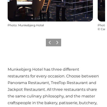
Photo
:
Munkebjerg Hotel
Photo
©
Cas
Précédent
Suivant
Munkebjerg Hotel has three different
restaurants for every occasion. Choose between
Panorama Restaurant, TreeTop Restaurant and
Jackpot Restaurant. All three restaurants share
the same culinary philosophy, and the master
craftspeople in the bakery, patisserie, butchery,