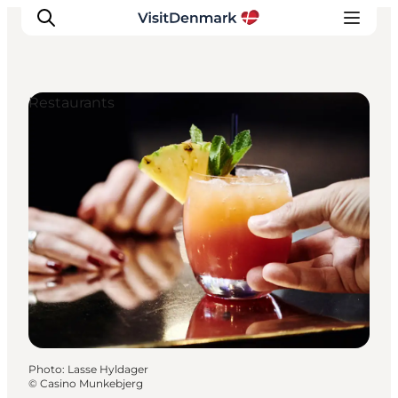
Restaurants
Inspirations
Destinations
Quoi faire
Hébergements
Planifiez votre voyage
Photo
:
Lasse Hyldager
©
Casino Munkebjerg