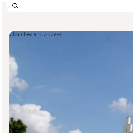
Churches and Abbeys
Inspirations
Destinations
Quoi faire
Hébergements
Planifiez votre voyage