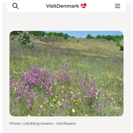
Natural Areas
Inspirations
Destinations
Quoi faire
Hébergements
Planifiez votre voyage
Photo
:
Udvikling Assens - VisitAssens